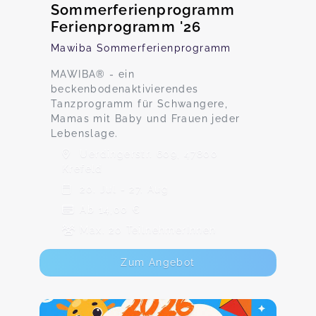
Sommerferienprogramm
Ferienprogramm '26
Mawiba Sommerferienprogramm
MAWIBA® - ein
beckenbodenaktivierendes
Tanzprogramm für Schwangere,
Mamas mit Baby und Frauen jeder
Lebenslage.
Uerdingerstr. 609, 47800
Krefeld
20. Jul - 27. Aug
Ab 14,00 €
Max. 20 TeilnehmerInnen
Zum Angebot