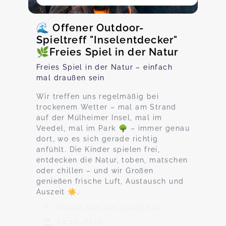
🌊 Offener Outdoor-
Spieltreff "Inselentdecker"
🌿Freies Spiel in der Natur
Freies Spiel in der Natur – einfach
mal draußen sein
Wir treffen uns regelmäßig bei
trockenem Wetter – mal am Strand
auf der Mülheimer Insel, mal im
Veedel, mal im Park 🌳 – immer genau
dort, wo es sich gerade richtig
anfühlt. Die Kinder spielen frei,
entdecken die Natur, toben, matschen
oder chillen – und wir Großen
genießen frische Luft, Austausch und
Auszeit ☀️.
Wallstraße 103, 51063 Köln
Fortlaufend