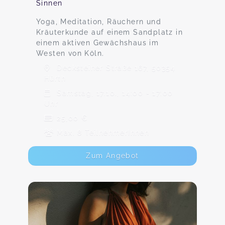
Sinnen
Yoga, Meditation, Räuchern und
Kräuterkunde auf einem Sandplatz in
einem aktiven Gewächshaus im
Westen von Köln.
Decksteiner Straße 167, 50354
Hürth
Samstag, 17.10., 14:00 - 17:00
Uhr
25,00 €
Max. 8 TeilnehmerInnen
Zum Angebot