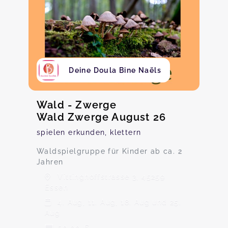
Deine Doula Bine Naëls
Wald - Zwerge
Wald Zwerge August 26
spielen erkunden, klettern
Waldspielgruppe für Kinder ab ca. 2
Jahren
Vittinghoffstrasse 3, 45259
Essen
4. Aug, 11. Aug, 18. Aug und 25.
Aug
50,00 €