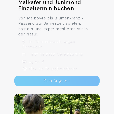
Maikäfer und Junimond
Einzeltermin buchen
Von Maibowle bis Blumenkranz -
Passend zur Jahreszeit spielen,
basteln und experimentieren wir in
der Natur.
Im Tannenbusch, 41540
Dormagen
Termine nach Vereinbarung
45,00 €
Max. 10 TeilnehmerInnen
Zum Angebot