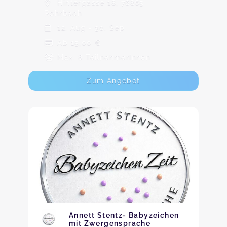
Hintergasse 18, 76865
Rohrbach
12. Aug - 30. Sep
Ab 15,00 €
Max. 8 TeilnehmerInnen
Zum Angebot
Annett Stentz- Babyzeichen
mit Zwergensprache