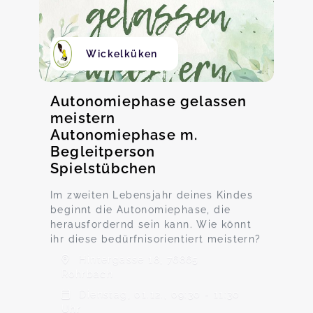
Wickelküken
Autonomiephase gelassen
meistern
Autonomiephase m.
Begleitperson
Spielstübchen
Im zweiten Lebensjahr deines Kindes
beginnt die Autonomiephase, die
herausfordernd sein kann. Wie könnt
ihr diese bedürfnisorientiert meistern?
Hintergasse 18, 76865
Rohrbach
Dienstag, 01.12., 09:30 - 11:30
Uhr