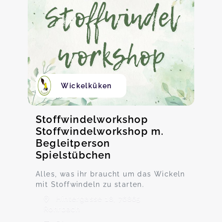
Wickelküken
Stoffwindelworkshop
Stoffwindelworkshop m.
Begleitperson
Spielstübchen
Alles, was ihr braucht um das Wickeln
mit Stoffwindeln zu starten.
Hintergasse 18, 76865
Rohrbach