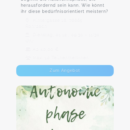
herausfordernd sein kann. Wie könnt
ihr diese bedürfnisorientiert meistern?
Hintergasse 18, 76865
Rohrbach
Dienstag, 01.12., 09:30 - 11:30
Uhr
Ab 40,00 €
Max. 10 TeilnehmerInnen
Zum Angebot