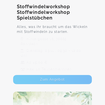
Stoffwindelworkshop
Stoffwindelworkshop
Spielstübchen
Alles, was ihr braucht um das Wickeln
mit Stoffwindeln zu starten.
Hintergasse 18, 76865
Rohrbach
Dienstag, 03.11., 09:30 - 12:00
Uhr
Ab 45,00 €
Max. 10 TeilnehmerInnen
Zum Angebot