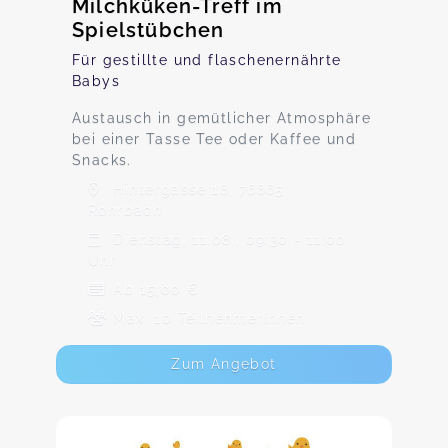
Milchküken-Treff im
Spielstübchen
Für gestillte und flaschenernährte
Babys
Austausch in gemütlicher Atmosphäre
bei einer Tasse Tee oder Kaffee und
Snacks.
Hintergasse 18, 76865
Rohrbach
Dienstag, 11.08., 09:30 - 11:00
Uhr
Ab 15,00 €
Max. 10 TeilnehmerInnen
Zum Angebot