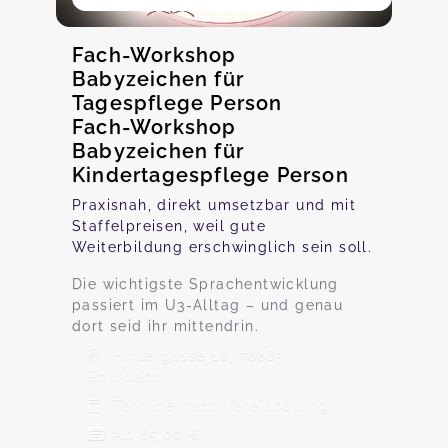
Fach-Workshop
Babyzeichen für
Tagespflege Person
Fach-Workshop
Babyzeichen für
Kindertagespflege Person
Praxisnah, direkt umsetzbar und mit
Staffelpreisen, weil gute
Weiterbildung erschwinglich sein soll.
Die wichtigste Sprachentwicklung
passiert im U3-Alltag – und genau
dort seid ihr mittendrin.
Hintergasse 18, 76865
Rohrbach
Termine nach Vereinbarung
Ab 65,00 €