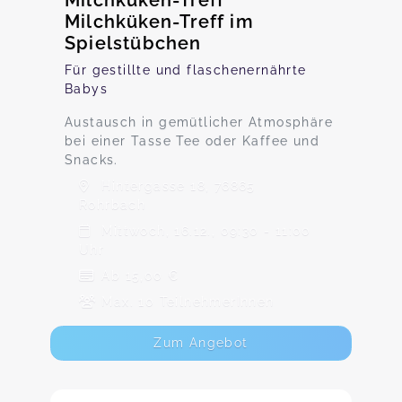
Milchküken-Treff
Milchküken-Treff im
Spielstübchen
Für gestillte und flaschenernährte
Babys
Austausch in gemütlicher Atmosphäre
bei einer Tasse Tee oder Kaffee und
Snacks.
Hintergasse 18, 76865
Rohrbach
Mittwoch, 16.12., 09:30 - 11:00
Uhr
Ab 15,00 €
Max. 10 TeilnehmerInnen
Zum Angebot