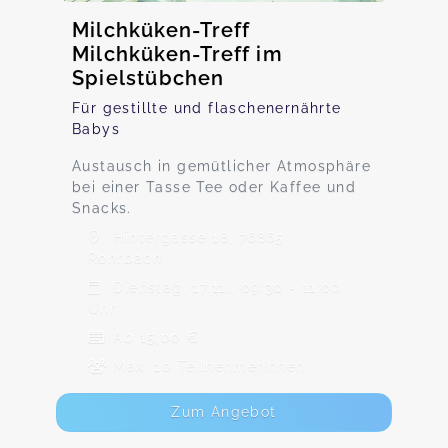
Milchküken-Treff
Milchküken-Treff im
Spielstübchen
Für gestillte und flaschenernährte
Babys
Austausch in gemütlicher Atmosphäre
bei einer Tasse Tee oder Kaffee und
Snacks.
Hintergasse 18, 76865
Rohrbach
Dienstag, 17.11., 09:30 - 11:00
Uhr
Ab 15,00 €
Max. 10 TeilnehmerInnen
Zum Angebot