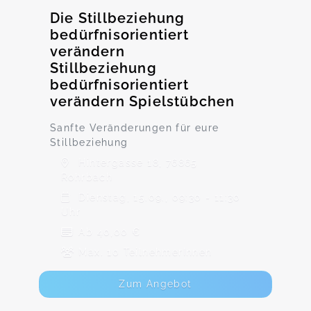
Die Stillbeziehung
bedürfnisorientiert
verändern
Stillbeziehung
bedürfnisorientiert
verändern Spielstübchen
Sanfte Veränderungen für eure
Stillbeziehung
Hintergasse 18, 76865
Rohrbach
Dienstag, 15.09., 09:30 - 11:30
Uhr
Ab 40,00 €
Max. 10 TeilnehmerInnen
Zum Angebot