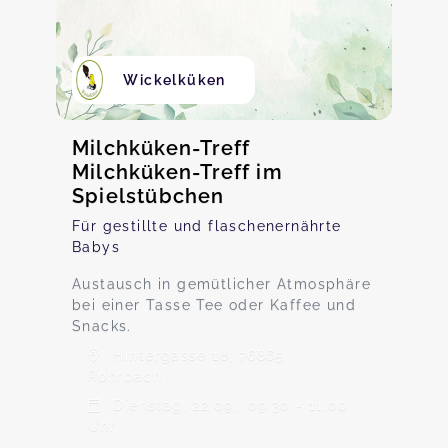
Wickelküken
Milchküken-Treff
Milchküken-Treff im
Spielstübchen
Für gestillte und flaschenernährte
Babys
Austausch in gemütlicher Atmosphäre
bei einer Tasse Tee oder Kaffee und
Snacks.
Hintergasse 18, 76865
Rohrbach
Dienstag, 22.09., 09:30 - 11:00
Uhr