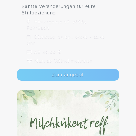
Sanfte Veränderungen für eure
Stillbeziehung
Hintergasse 18, 76865
Rohrbach
Dienstag, 15.09., 09:30 - 11:30
Uhr
Ab 40,00 €
Max. 10 TeilnehmerInnen
Zum Angebot