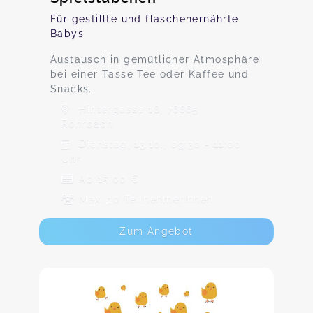
Für gestillte und flaschenernährte
Babys
Austausch in gemütlicher Atmosphäre
bei einer Tasse Tee oder Kaffee und
Snacks.
Hintergasse 18, 76865
Rohrbach
Dienstag, 13.10., 09:30 - 11:00
Uhr
Ab 15,00 €
Max. 10 TeilnehmerInnen
Zum Angebot