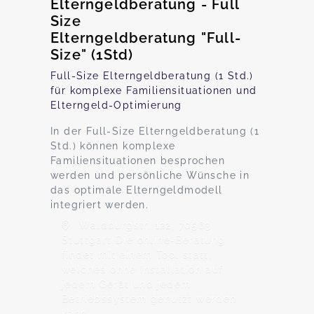
Elterngeldberatung - Full
Size
Elterngeldberatung "Full-
Size" (1Std)
Full-Size Elterngeldberatung (1 Std.)
für komplexe Familiensituationen und
Elterngeld-Optimierung
In der Full-Size Elterngeldberatung (1
Std.) können komplexe
Familiensituationen besprochen
werden und persönliche Wünsche in
das optimale Elterngeldmodell
integriert werden.
Waldburgstr. 122, 70563
Stuttgart Die online-Beratung
findet mit einem Tool statt,
welches ohne Installation auf
jedem Gerät und jedem
Betriebssystem genutzt werden
kann.