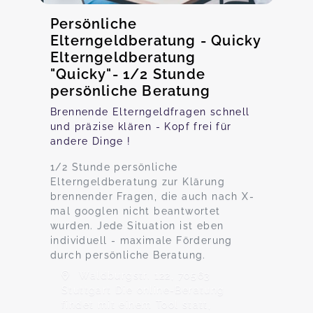
Persönliche
Elterngeldberatung - Quicky
Elterngeldberatung
"Quicky"- 1/2 Stunde
persönliche Beratung
Brennende Elterngeldfragen schnell
und präzise klären - Kopf frei für
andere Dinge !
1/2 Stunde persönliche
Elterngeldberatung zur Klärung
brennender Fragen, die auch nach X-
mal googlen nicht beantwortet
wurden. Jede Situation ist eben
individuell - maximale Förderung
durch persönliche Beratung.
Waldburgstr. 122, 70563
Stuttgart Die online-Beratung
findet mit einem Tool statt,