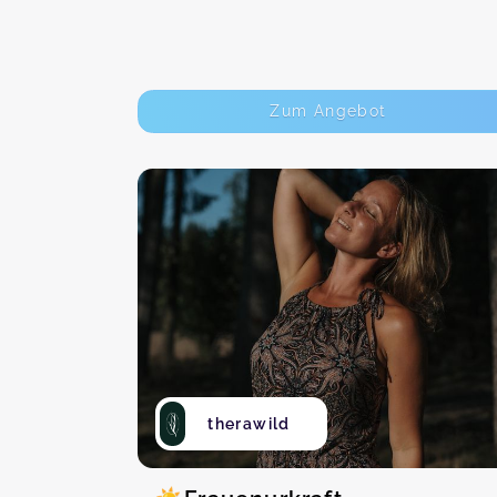
Zum Angebot
therawild