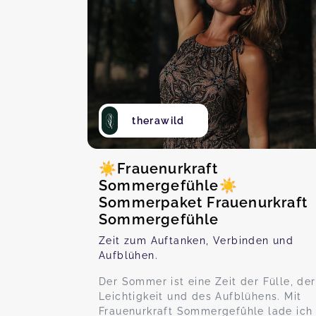
therawild
☀️Frauenurkraft
Sommergefühle☀️
Sommerpaket Frauenurkraft
Sommergefühle
Zeit zum Auftanken, Verbinden und
Aufblühen.
Der Sommer ist eine Zeit der Fülle, der
Leichtigkeit und des Aufblühens. Mit
Frauenurkraft Sommergefûhle lade ich