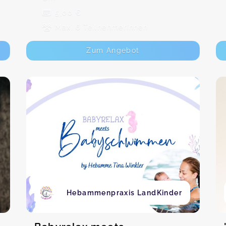
5,00 €
Max. 6 TeilnehmerInnen
Zum Angebot
Hebammenpraxis LandKinder