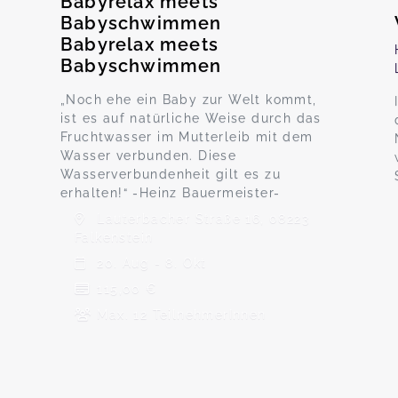
Babyrelax meets
Babyschwimmen
Babyrelax meets
Babyschwimmen
„Noch ehe ein Baby zur Welt kommt,
ist es auf natürliche Weise durch das
Fruchtwasser im Mutterleib mit dem
Wasser verbunden. Diese
Wasserverbundenheit gilt es zu
erhalten!“ -Heinz Bauermeister-
Lauterbacher Straße 16, 08223
Falkenstein
20. Aug - 8. Okt
115,00 €
Max. 12 TeilnehmerInnen