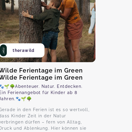
therawild
Wilde Ferientage im Green
Wilde Ferientage im Green
🐾🌱🌳Abenteuer. Natur. Entdecken.
Ein Ferienangebot für Kinder ab 8
Jahren.🐾🌱🌳
Gerade in den Ferien ist es so wertvoll,
dass Kinder Zeit in der Natur
verbringen dürfen – fern von Alltag,
Druck und Ablenkung. Hier können sie