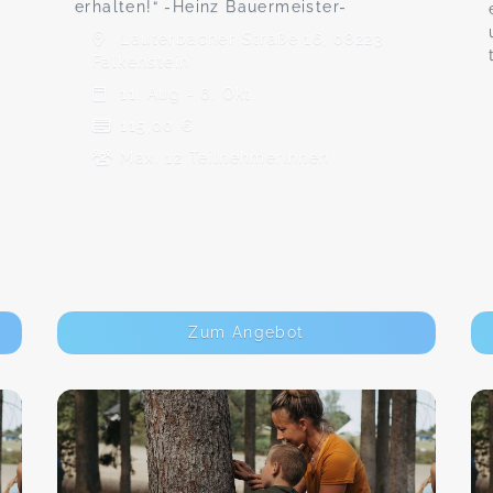
erhalten!“ -Heinz Bauermeister-
Lauterbacher Straße 16, 08223
Falkenstein
11. Aug - 6. Okt
115,00 €
Max. 12 TeilnehmerInnen
Zum Angebot