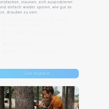
entdecken, staunen, sich ausprobieren
und einfach wieder spüren, wie gut es
tut, draußen zu sein.
Lauterbacher Straße 16, 08223
Falkenstein/Vogtland
Mittwoch, 12.08., 09:00 - 14:00
Uhr
Ab 59,00 €
Max. 10 TeilnehmerInnen
Zum Angebot