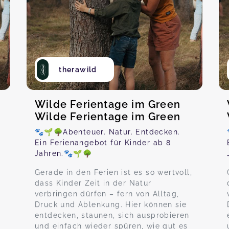
therawild
Wilde Ferientage im Green
Wilde Ferientage im Green
🐾🌱🌳Abenteuer. Natur. Entdecken.
Ein Ferienangebot für Kinder ab 8
Jahren.🐾🌱🌳
Gerade in den Ferien ist es so wertvoll,
dass Kinder Zeit in der Natur
verbringen dürfen – fern von Alltag,
Druck und Ablenkung. Hier können sie
entdecken, staunen, sich ausprobieren
und einfach wieder spüren, wie gut es