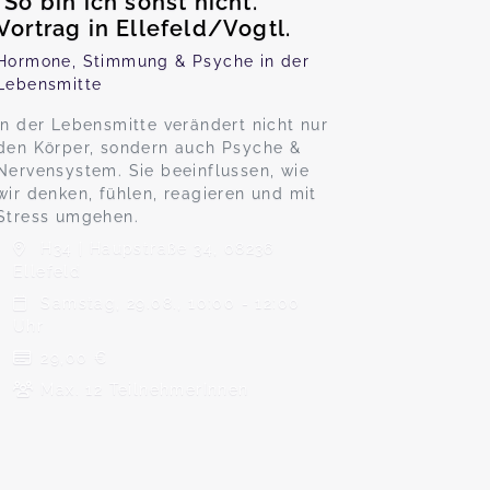
"So bin ich sonst nicht."
Vortrag in Ellefeld/Vogtl.
Hormone, Stimmung & Psyche in der
Lebensmitte
In der Lebensmitte verändert nicht nur
den Körper, sondern auch Psyche &
Nervensystem. Sie beeinflussen, wie
wir denken, fühlen, reagieren und mit
Stress umgehen.
H34 | Haupstraße 34, 08236
Ellefeld
Samstag, 29.08., 10:00 - 12:00
Uhr
29,00 €
Max. 12 TeilnehmerInnen