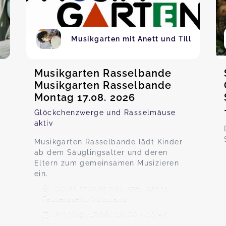
Musikgarten mit Anett und Till
Musikgarten Rasselbande
Musikgarten Rasselbande
Montag 17.08. 2026
Glöckchenzwerge und Rasselmäuse
aktiv
Musikgarten Rasselbande lädt Kinder
ab dem Säuglingsalter und deren
Eltern zum gemeinsamen Musizieren
ein.
Oelsnitzer Straße 37B, 08223
Falkenstein/Vogtland
Montag, 17.08., 10:00 - 10:45
Uhr