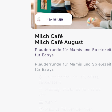
Fa-milija
Milch Café
Milch Café August
Plauderrunde für Mamis und Spielezeit
für Babys
Plauderrunde für Mamis und Spielezeit
für Babys
Lauterbacher Str. 16, 08223
Falkenstein
Montag, 17.08., 09:30 - 11:00
Uhr
7,50 €
Max. 12 TeilnehmerInnen