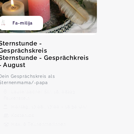
Fa-milija
Sternstunde -
Gesprächskreis
Sternstunde - Gesprächkreis
- August
Dein Gesprächskreis als
Sternenmama/-papa
Lauterbacher Str. 16, 08223
Falkenstein
Montag, 17.08., 17:00 - 18:30 Uhr
Kostenlos
Max. 8 TeilnehmerInnen