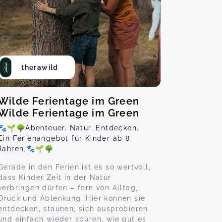
therawild
Wilde Ferientage im Green
Wilde Ferientage im Green
🐾🌱🌳Abenteuer. Natur. Entdecken.
Ein Ferienangebot für Kinder ab 8
Jahren.🐾🌱🌳
Gerade in den Ferien ist es so wertvoll,
dass Kinder Zeit in der Natur
verbringen dürfen – fern von Alltag,
Druck und Ablenkung. Hier können sie
entdecken, staunen, sich ausprobieren
und einfach wieder spüren, wie gut es