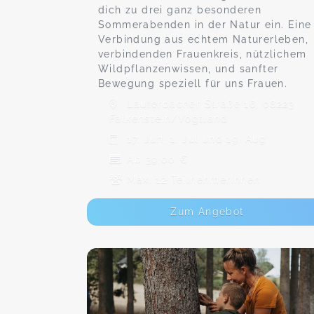
dich zu drei ganz besonderen
Sommerabenden in der Natur ein. Eine
Verbindung aus echtem Naturerleben,
verbindenden Frauenkreis, nützlichem
Wildpflanzenwissen, und sanfter
Bewegung speziell für uns Frauen.
Lauterbacher Straße 16, 08223
Falkenstein/Vogtland
17. Jun, 1. Jul und 19. Aug
Ab 39,00 €
Max. 12 TeilnehmerInnen
Zum Angebot