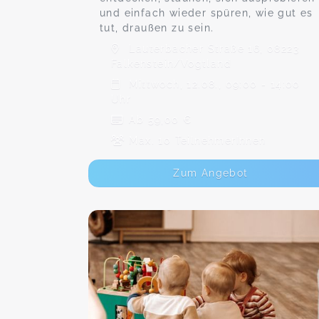
und einfach wieder spüren, wie gut es
tut, draußen zu sein.
Lauterbacher Straße 16, 08223
Falkenstein/Vogtland
Mittwoch, 12.08., 09:00 - 14:00
Uhr
Ab 59,00 €
Max. 10 TeilnehmerInnen
Zum Angebot