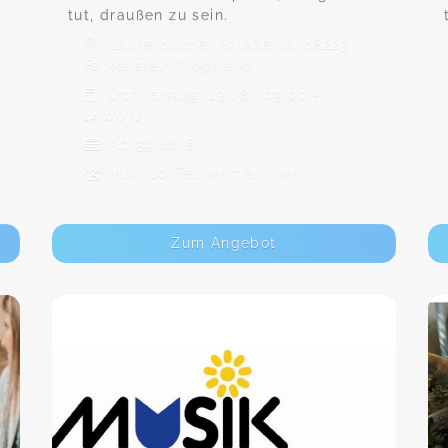
tut, draußen zu sein.
Lauterbacher Straße 16, 08223
Falkenstein/Vogtland
Donnerstag, 13.08., 09:00 -
14:00 Uhr
Ab 59,00 €
Max. 10 TeilnehmerInnen
Zum Angebot