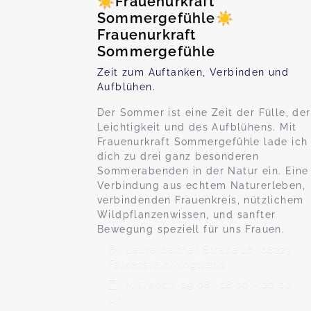
☀️Frauenurkraft
Sommergefühle☀️
Frauenurkraft
Sommergefühle
Zeit zum Auftanken, Verbinden und
Aufblühen.
Der Sommer ist eine Zeit der Fülle, der
Leichtigkeit und des Aufblühens. Mit
Frauenurkraft Sommergefûhle lade ich
dich zu drei ganz besonderen
Sommerabenden in der Natur ein. Eine
Verbindung aus echtem Naturerleben,
verbindenden Frauenkreis, nützlichem
Wildpflanzenwissen, und sanfter
Bewegung speziell für uns Frauen.
Lauterbacher Straße 16, 08223
Falkenstein/Vogtland
Mittwoch, 19.08., 18:00 - 20:00
Uhr