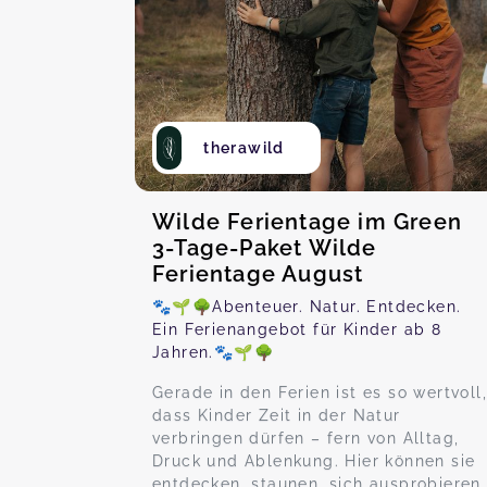
therawild
Wilde Ferientage im Green
3-Tage-Paket Wilde
Ferientage August
🐾🌱🌳Abenteuer. Natur. Entdecken.
Ein Ferienangebot für Kinder ab 8
Jahren.🐾🌱🌳
Gerade in den Ferien ist es so wertvoll,
dass Kinder Zeit in der Natur
verbringen dürfen – fern von Alltag,
Druck und Ablenkung. Hier können sie
entdecken, staunen, sich ausprobieren