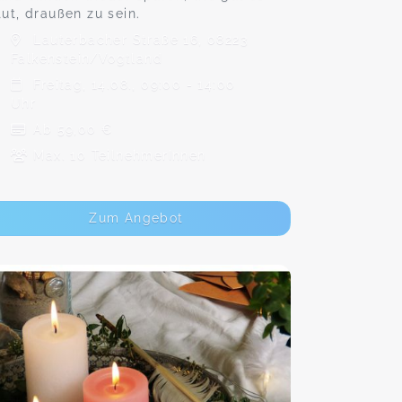
tut, draußen zu sein.
Lauterbacher Straße 16, 08223
Falkenstein/Vogtland
Freitag, 14.08., 09:00 - 14:00
Uhr
Ab 59,00 €
Max. 10 TeilnehmerInnen
Zum Angebot