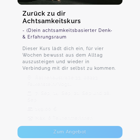
Zurück zu dir
Achtsamkeitskurs
- (D)ein achtsamkeitsbasierter Denk-
& Erfahrungsraum
Dieser Kurs lädt dich ein, für vier
Wochen bewusst aus dem Alltag
auszusteigen und wieder in
Verbindung mit dir selbst zu kommen.
Rathenaustraße 33, 08223
Falkenstein/Vogtl.
7. Sep, 14. Sep, 21. Sep und 28.
Sep
149,00 €
Max. 6 TeilnehmerInnen
Zum Angebot