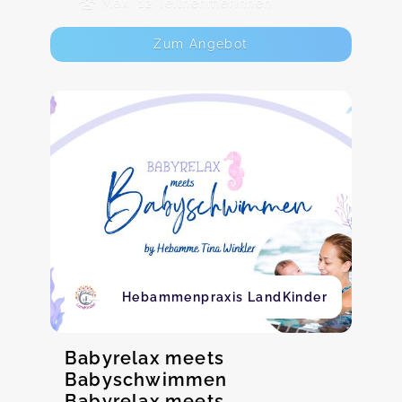
Max. 12 TeilnehmerInnen
Zum Angebot
Hebammenpraxis LandKinder
Babyrelax meets
Babyschwimmen
Babyrelax meets