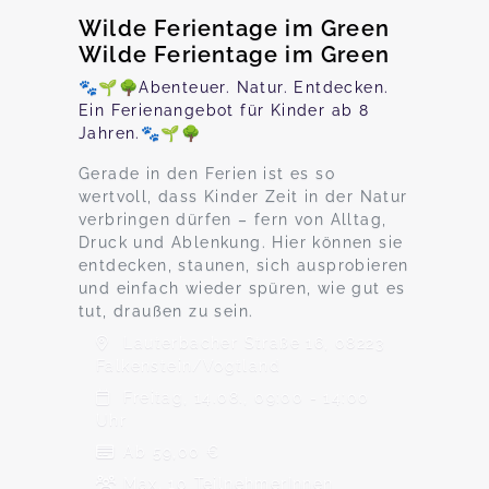
Wilde Ferientage im Green
Wilde Ferientage im Green
🐾🌱🌳Abenteuer. Natur. Entdecken.
Ein Ferienangebot für Kinder ab 8
Jahren.🐾🌱🌳
Gerade in den Ferien ist es so
wertvoll, dass Kinder Zeit in der Natur
verbringen dürfen – fern von Alltag,
Druck und Ablenkung. Hier können sie
entdecken, staunen, sich ausprobieren
und einfach wieder spüren, wie gut es
tut, draußen zu sein.
Lauterbacher Straße 16, 08223
Falkenstein/Vogtland
Freitag, 14.08., 09:00 - 14:00
Uhr
Ab 59,00 €
Max. 10 TeilnehmerInnen