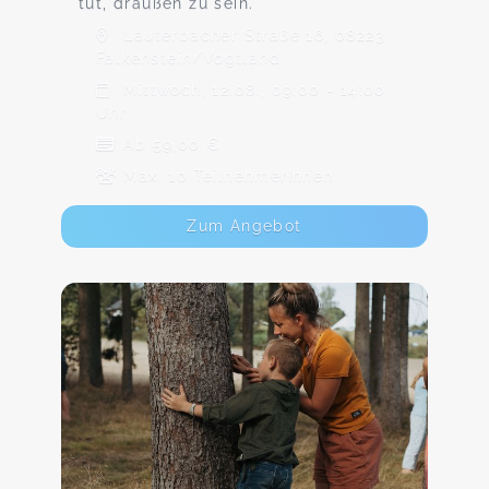
tut, draußen zu sein.
Lauterbacher Straße 16, 08223
Falkenstein/Vogtland
Mittwoch, 12.08., 09:00 - 14:00
Uhr
Ab 59,00 €
Max. 10 TeilnehmerInnen
Zum Angebot