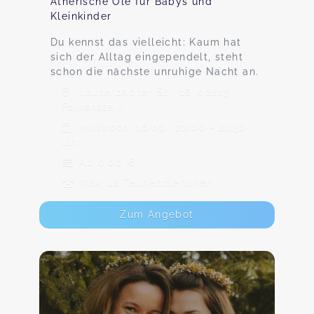
Ätherische Öle für Babys und
Kleinkinder
Du kennst das vielleicht: Kaum hat
sich der Alltag eingependelt, steht
schon die nächste unruhige Nacht an.
Lauterbacher Str. 16, 08223
Falkenstein
Mittwoch, 16.09., 20:00 - 21:30
Uhr
Ab 0,00 €
Max. 12 TeilnehmerInnen
Zum Angebot