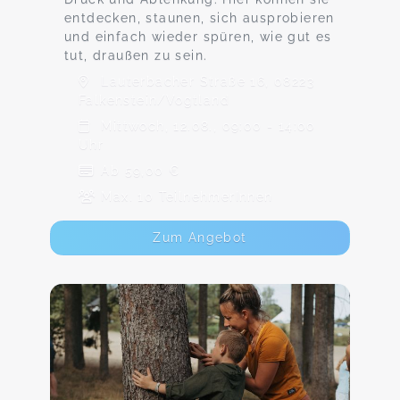
entdecken, staunen, sich ausprobieren
und einfach wieder spüren, wie gut es
tut, draußen zu sein.
Lauterbacher Straße 16, 08223
Falkenstein/Vogtland
Mittwoch, 12.08., 09:00 - 14:00
Uhr
Ab 59,00 €
Max. 10 TeilnehmerInnen
Zum Angebot