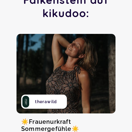
kikudoo:
therawild
☀️Frauenurkraft
Sommergefühle☀️