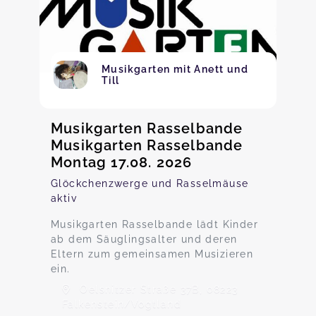
Musikgarten mit Anett und
Till
Musikgarten Rasselbande
Musikgarten Rasselbande
Montag 17.08. 2026
Glöckchenzwerge und Rasselmäuse
aktiv
Musikgarten Rasselbande lädt Kinder
ab dem Säuglingsalter und deren
Eltern zum gemeinsamen Musizieren
ein.
Oelsnitzer Straße 37B, 08223
Falkenstein/Vogtland