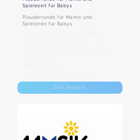
Spielezeit für Babys
Plauderrunde für Mamis und
Spielezeit für Babys
Lauterbacher Str. 16, 08223
Falkenstein
Montag, 17.08., 09:30 - 11:00
Uhr
7,50 €
Max. 12 TeilnehmerInnen
Zum Angebot