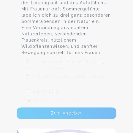
der Leichtigkeit und des Aufblühens.
Mit Frauenurkraft Sommergefûhle
lade ich dich zu drei ganz besonderen
Sommerabenden in der Natur ein.
Eine Verbindung aus echtem
Naturerleben, verbindenden
Frauenkreis, nützlichem
Wildpflanzenwissen, und sanfter
Bewegung speziell für uns Frauen.
Lauterbacher Straße 16, 08223
Falkenstein/Vogtland
Mittwoch, 19.08., 18:00 - 20:00
Uhr
Ab 39,00 €
Max. 12 TeilnehmerInnen
Zum Angebot