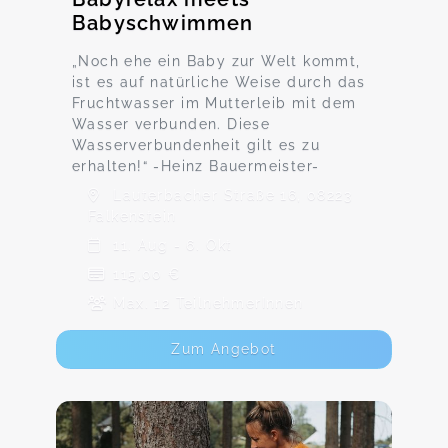
Babyschwimmen
„Noch ehe ein Baby zur Welt kommt,
ist es auf natürliche Weise durch das
Fruchtwasser im Mutterleib mit dem
Wasser verbunden. Diese
Wasserverbundenheit gilt es zu
erhalten!“ -Heinz Bauermeister-
Lauterbacher Straße 16, 08223
Falkenstein
11. Aug - 6. Okt
115,00 €
Max. 12 TeilnehmerInnen
Zum Angebot