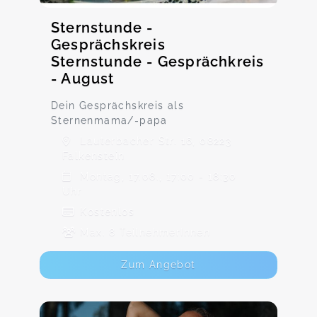
Sternstunde -
Gesprächskreis
Sternstunde - Gesprächkreis
- August
Dein Gesprächskreis als
Sternenmama/-papa
Lauterbacher Str. 16, 08223
Falkenstein
Montag, 17.08., 17:00 - 18:30
Uhr
Kostenlos
Max. 8 TeilnehmerInnen
Zum Angebot