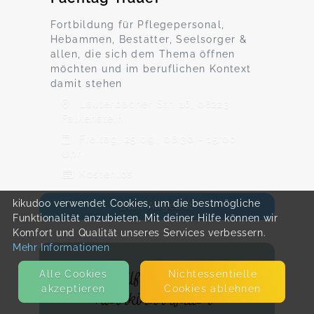
Fortbildung für Pflegepersonal,
Hebammen, Bestatter, Seelsorger &
allen, die sich dem Thema öffnen
möchten und im beruflichen Kontext
damit stehen
Lauterbacher Str. 16, 08223
Falkenstein
Freitag, 25.09., 08:30 - 15:00
Uhr
Kostenlos
kikudoo verwendet Cookies, um die bestmögliche
Zum Angebot
Funktionalität anzubieten. Mit deiner Hilfe können wir
Komfort und Qualität unseres Services verbessern.
Mehr Informationen
Alle Cookies
Nicht­essentielle
akzeptieren
Cookies ablehnen