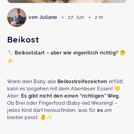
von Juliane
27. Jun
2 m
Beikost
🥄
Beikoststart – aber wie eigentlich richtig?
🤔
🍌
Wenn dein Baby alle
Beikostreifezeichen
erfüllt,
kann es losgehen mit dem Abenteuer Essen! 💛
Aber:
Es gibt nicht den einen “richtigen” Weg.
Ob Brei oder Fingerfood (Baby-led Weaning) –
jedes Kind darf herausfinden, was für
es
am
besten passt. 👶✨