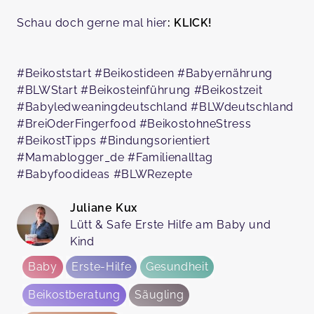
Schau doch gerne mal hier
: KLICK!
#Beikoststart #Beikostideen #Babyernährung
#BLWStart #Beikosteinführung #Beikostzeit
#Babyledweaningdeutschland #BLWdeutschland
#BreiOderFingerfood #BeikostohneStress
#BeikostTipps #Bindungsorientiert
#Mamablogger_de #Familienalltag
#Babyfoodideas #BLWRezepte
Juliane Kux
Lütt & Safe Erste Hilfe am Baby und
Kind
Baby
Erste-Hilfe
Gesundheit
Beikostberatung
Säugling