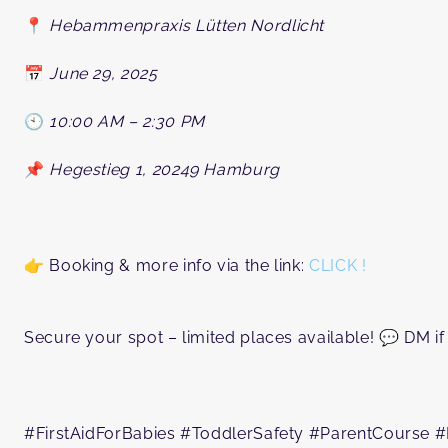
📍
Hebammenpraxis Lütten Nordlicht
📅
June 29, 2025
🕙
10:00 AM – 2:30 PM
📌
Hegestieg 1, 20249 Hamburg
⁠
⁠
👉 Booking & more info via the link:
CLICK !
⁠
Secure your spot – limited places available! 💬 DM if
⁠
#FirstAidForBabies #ToddlerSafety #ParentCourse