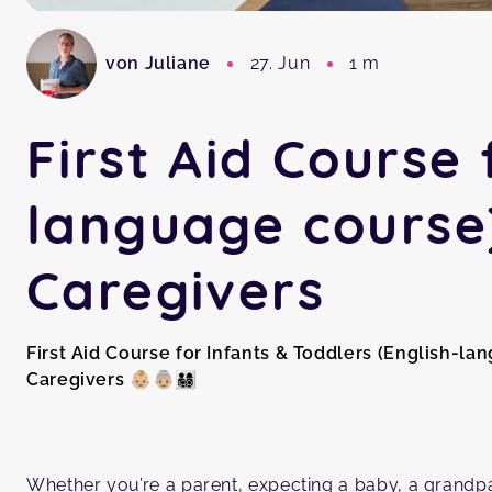
von Juliane
27. Jun
1 m
First Aid Course 
language course
Caregivers
First Aid Course for Infants & Toddlers (English-l
Caregivers
👶🏼👵🏼👨‍👩‍👧‍👦
⁠
Whether you’re a parent, expecting a baby, a grandpa