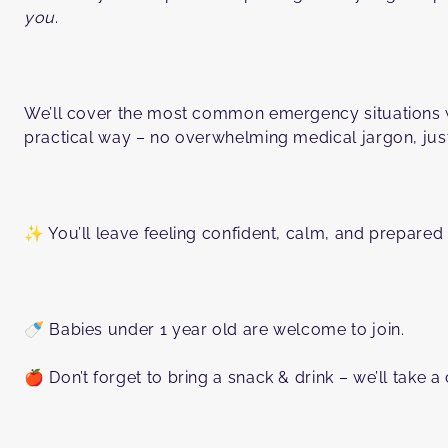
you
.⁠
⁠
We’ll cover the most common emergency situations wi
practical way – no overwhelming medical jargon, just t
⁠
✨ You’ll leave feeling confident, calm, and prepared 
⁠
🍼 Babies under 1 year old are welcome to join.
🍎 Don’t forget to bring a snack & drink – we’ll take a
⁠