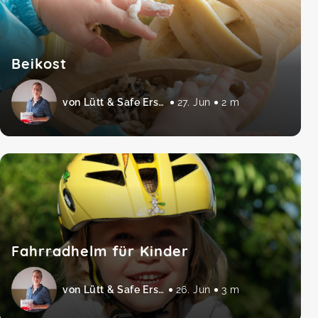
Beikost
von Lütt & Safe Erste Hilfe am Baby und Kind
27. Jun
2 m
Fahrradhelm für Kinder
von Lütt & Safe Erste Hilfe am Baby und Kind
26. Jun
3 m