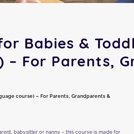
for Babies & Toddl
) – For Parents, 
anguage course) – For Parents, Grandparents &
rent, babysitter or nanny – this course is made for