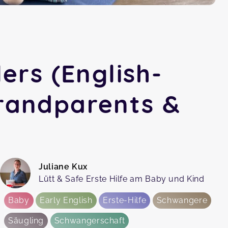
ers (English-
Grandparents &
Juliane Kux
Lütt & Safe Erste Hilfe am Baby und Kind
Baby
Early English
Erste-Hilfe
Schwangere
Säugling
Schwangerschaft