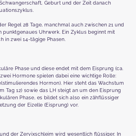
Schwangerschaft, Geburt und der Zeit danach
uationszyklus.
n der Regel 28 Tage, manchmal auch zwischen 21 und
n punktgenaues Uhrwerk. Ein Zyklus beginnt mit
ch in zwei 14-tägige Phasen.
llikuläre Phase und diese endet mit dem Eisprung (ca.
nd zwei Hormone spielen dabei eine wichtige Rolle:
kelstimulierendes Hormon). Hier steht das Wachstum
um Tag 12) sowie das LH steigt an um den Eisprung
kulären Phase, es bildet sich also ein zähflüssiger
etzung der Eizelle (Eisprung) vor.
nd der Zervixschleim wird wesentlich flüssiger. In