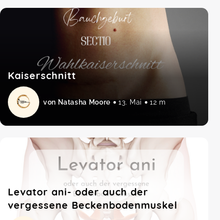
Kaiserschnitt
von Natasha Moore
13. Mai
12 m
Levator ani- oder auch der
vergessene Beckenbodenmuskel