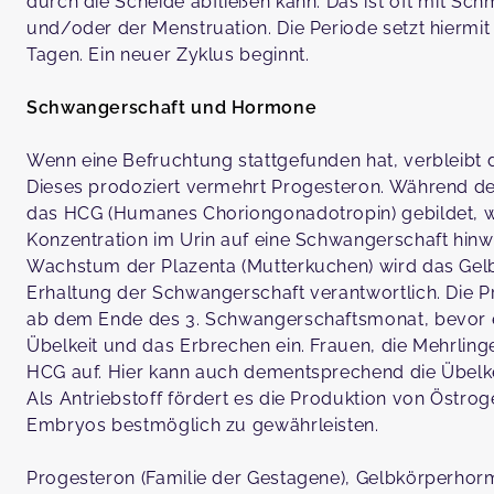
durch die Scheide abfließen kann. Das ist oft mit 
und/oder der Menstruation. Die Periode setzt hiermit
Tagen. Ein neuer Zyklus beginnt.
Schwangerschaft und Hormone
Wenn eine Befruchtung stattgefunden hat, verbleibt
Dieses prodoziert vermehrt Progesteron. Während de
das HCG (Humanes Choriongonadotropin) gebildet, w
Konzentration im Urin auf eine Schwangerschaft hinw
Wachstum der Plazenta (Mutterkuchen) wird das Gel
Erhaltung der Schwangerschaft verantwortlich. Die 
ab dem Ende des 3. Schwangerschaftsmonat, bevor es w
Übelkeit und das Erbrechen ein. Frauen, die Mehrlin
HCG auf. Hier kann auch dementsprechend die Übelke
Als Antriebstoff fördert es die Produktion von Östr
Embryos bestmöglich zu gewährleisten.
Progesteron (Familie der Gestagene), Gelbkörperhor